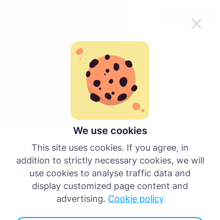
Направете Tachogram по-лесен за
Вземете приложението
използване в движение
Нулиране на парола
За да нулирате паролата си, моля въведете вашия имейл
адрес.
We use cookies
Нулиране на парола
This site uses cookies. If you agree, in
addition to strictly necessary cookies, we will
Обратно към регистрация
use cookies to analyse traffic data and
display customized page content and
advertising.
Cookie policy