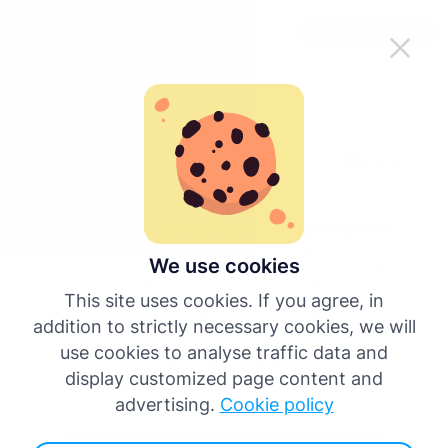
Padari Tachogram lietošanu ērtāku
Lejupielādēt lietotni
ceļā
LV
atpakaļ
14 dienu bezmaksas izmēģinājums
Pievienojies tūkstošiem Tachogram lietotāju, kuri jau ir
We use cookies
vienkāršojuši ar tahogrāfiem saistītos darbus. Izmēģini visas
priekšrocības uzņēmumiem (līdz 5 vadītājiem un 5
transportlīdzekļiem) vai individuāliem autovadītājiem bez
This site uses cookies. If you agree, in
saistībām.
addition to strictly necessary cookies, we will
use cookies to analyse traffic data and
Izveido kontu
display customized page content and
advertising.
Cookie policy
Reģistrācija (autovadītājiem)