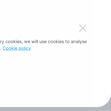
дання пароля
ти пароль, будь ласка, введіть
шу електронну адресу.
sary cookies, we will use cookies to analyse
g.
Cookie policy
Скинути пароль
вернутися до реєстрації