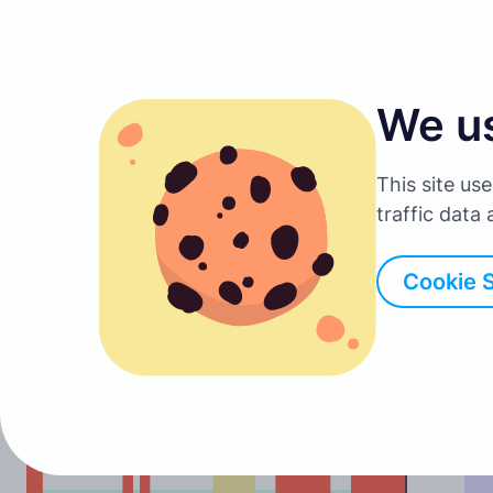
We u
This site us
traffic data
Cookie 