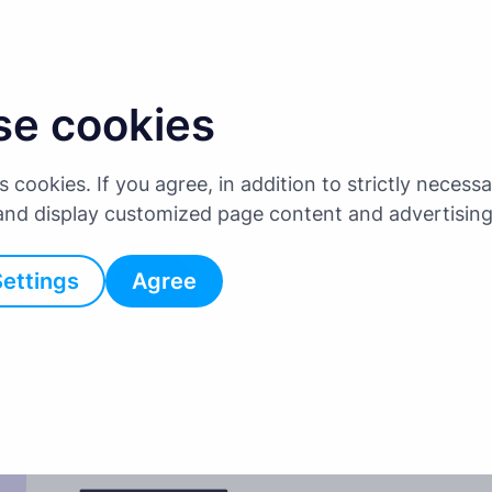
Ски
se cookies
Щоб скину
ва
es cookies. If you agree, in addition to strictly neces
 and display customized page content and advertisin
Settings
Agree
По