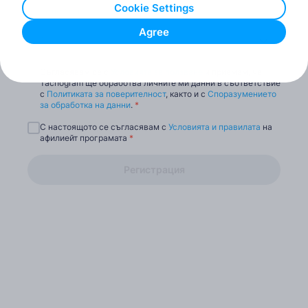
Cookie Settings
Agree
Държава*
Съгласявам се с
Условията за ползване
и приемам, че
Tachogram ще обработва личните ми данни в съответствие
с
Политиката за поверителност
, както и с
Споразумението
за обработка на данни
.
*
С настоящото се съгласявам с
Условията и правилата
на
афилиейт програмата
*
Регистрация