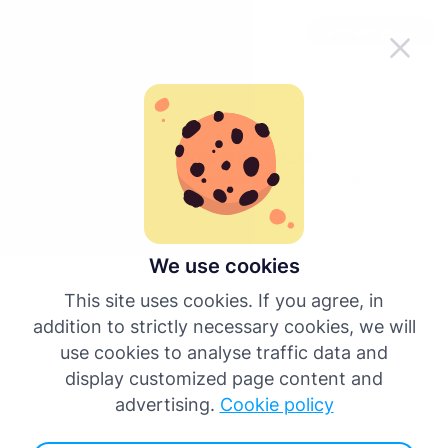
Ułatw korzystanie z Tachogramu w
Pobierz aplikację
podróży
Resetowanie hasła
Aby zresetować hasło, wprowadź swój adres e-mail.
We use cookies
Zresetuj hasło
This site uses cookies. If you agree, in
Powrót do rejestracji
addition to strictly necessary cookies, we will
use cookies to analyse traffic data and
display customized page content and
advertising.
Cookie policy