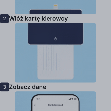
Włóż kartę kierowcy
2
Zobacz dane
3