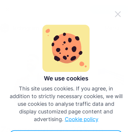
Ułatw korzystanie z Tachogramu w
Pobierz aplikację
podróży
Polski
Menu
English
Deutsch
Español
We use cookies
This site uses cookies. If you agree, in
Français
addition to strictly necessary cookies, we will
use cookies to analyse traffic data and
Italiano
display customized page content and
advertising.
Cookie policy
Zaoszczędź do 20% na
Więcej języków