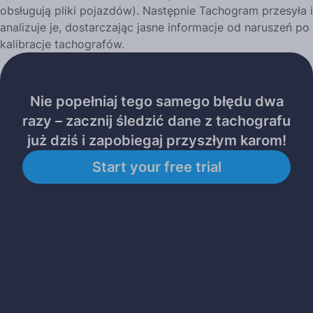
obsługują pliki pojazdów). Następnie Tachogram przesyła i
analizuje je, dostarczając jasne informacje od naruszeń po
kalibracje tachografów.
Nie popełniaj tego samego błędu dwa
razy – zacznij śledzić dane z tachografu
już dziś i zapobiegaj przyszłym karom!
Start your free trial