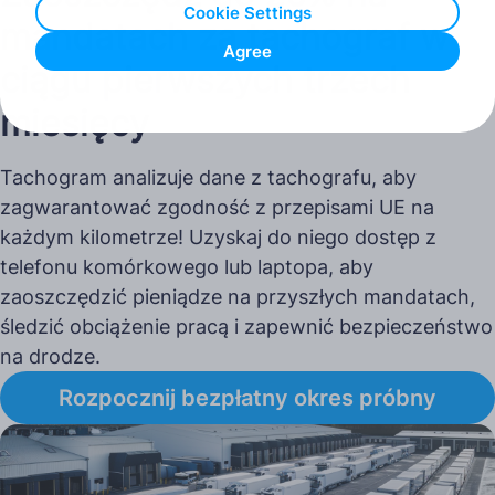
Cookie Settings
mandatach za tachograf w
Agree
ciągu pierwszych trzech
miesięcy
Tachogram analizuje dane z tachografu, aby
zagwarantować zgodność z przepisami UE na
każdym kilometrze! Uzyskaj do niego dostęp z
telefonu komórkowego lub laptopa, aby
zaoszczędzić pieniądze na przyszłych mandatach,
śledzić obciążenie pracą i zapewnić bezpieczeństwo
na drodze.
Rozpocznij bezpłatny okres próbny