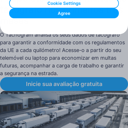
Cookie Settings
tacógrafo nos primeiros três
Agree
meses
O Tachogram analisa os seus dados de tacógrafo
para garantir a conformidade com os regulamentos
da UE a cada quilómetro! Acesse-o a partir do seu
telemóvel ou laptop para economizar em multas
futuras, acompanhar a carga de trabalho e garantir
a segurança na estrada.
Inicie sua avaliação gratuita