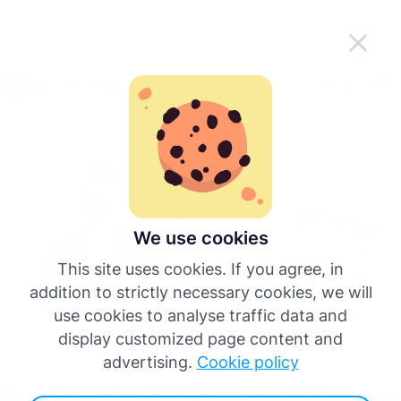
Facilite o uso do Tachogram em
Baixe o aplicativo
movimento
Português
Menu
English
Deutsch
Español
We use cookies
This site uses cookies. If you agree, in
Français
addition to strictly necessary cookies, we will
use cookies to analyse traffic data and
Italiano
display customized page content and
advertising.
Cookie policy
Poupe até 20% em multas de
Mais idiomas