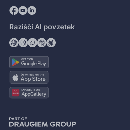
Razišči AI povzetek