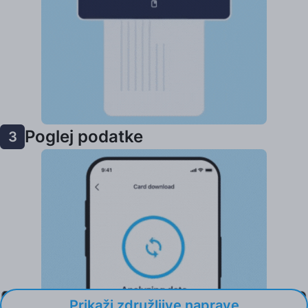
Poglej podatke
3
Prikaži združljive naprave