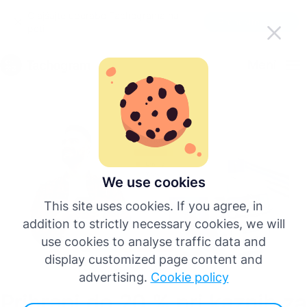
Olajšajte uporabo Tachograma na
Prenesite aplikacijo
poti
Slovenščina
Meni
English
Deutsch
Español
We use cookies
This site uses cookies. If you agree, in
Français
addition to strictly necessary cookies, we will
use cookies to analyse traffic data and
Italiano
display customized page content and
advertising.
Cookie policy
Prihrani do 20 % pri kaznih za
Več jezikov