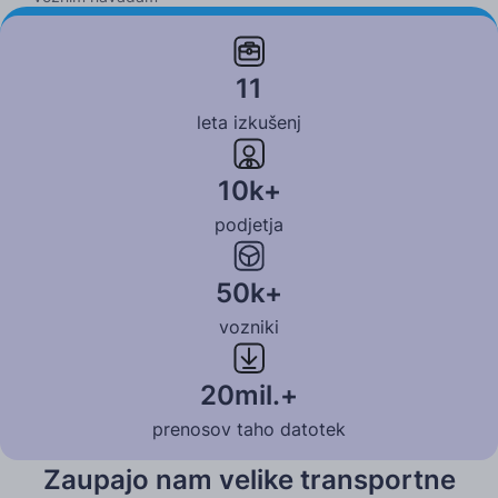
Izvedi več
11
leta izkušenj
10k+
podjetja
50k+
vozniki
20mil.+
prenosov taho datotek
Zaupajo nam velike transportne