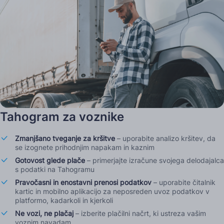
Tahogram za voznike
Zmanjšano tveganje za kršitve
– uporabite analizo kršitev, da
se izognete prihodnjim napakam in kaznim
Gotovost glede plače
– primerjajte izračune svojega delodajalca
s podatki na Tahogramu
Pravočasni in enostavni prenosi podatkov
– uporabite čitalnik
kartic in mobilno aplikacijo za neposreden uvoz podatkov v
platformo, kadarkoli in kjerkoli
Ne vozi, ne plačaj
– izberite plačilni načrt, ki ustreza vašim
voznim navadam