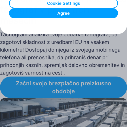
Cookie Settings
tahograf v prvih treh
Agree
mesecih
Tachogram analizira tvoje podatke tahografa, da
zagotovi skladnost z uredbami EU na vsakem
kilometru! Dostopaj do njega iz svojega mobilnega
telefona ali prenosnika, da prihraniš denar pri
prihodnjih kaznih, spremljaš delovno obremenitev in
zagotoviš varnost na cesti.
Začni svojo brezplačno preizkusno
obdobje