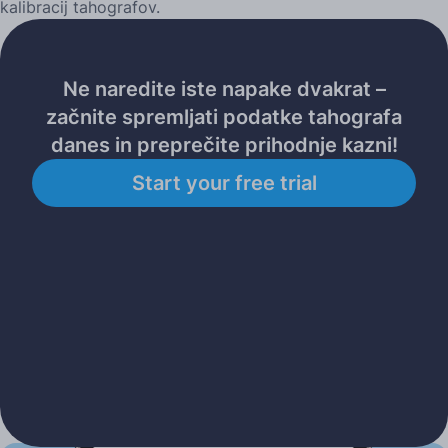
kalibracij tahografov.
Ne naredite iste napake dvakrat –
začnite spremljati podatke tahografa
danes in preprečite prihodnje kazni!
Start your free trial