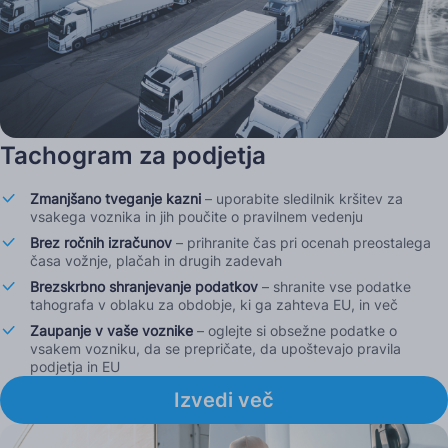
Tachogram za podjetja
Zmanjšano tveganje kazni
– uporabite sledilnik kršitev za
vsakega voznika in jih poučite o pravilnem vedenju
Brez ročnih izračunov
– prihranite čas pri ocenah preostalega
časa vožnje, plačah in drugih zadevah
Brezskrbno shranjevanje podatkov
– shranite vse podatke
tahografa v oblaku za obdobje, ki ga zahteva EU, in več
Zaupanje v vaše voznike
– oglejte si obsežne podatke o
vsakem vozniku, da se prepričate, da upoštevajo pravila
podjetja in EU
Izvedi več