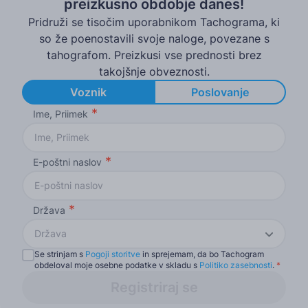
preizkusno obdobje danes!
Pridruži se tisočim uporabnikom Tachograma, ki
so že poenostavili svoje naloge, povezane s
tahografom. Preizkusi vse prednosti brez
takojšnje obveznosti.
Voznik
Poslovanje
Ime, Priimek
E-poštni naslov
Država
Država
Se strinjam s
Pogoji storitve
in sprejemam, da bo Tachogram
obdeloval moje osebne podatke v skladu s
Politiko zasebnosti
.
*
Registriraj se