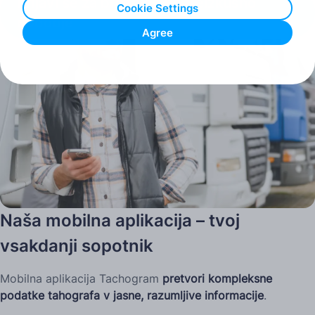
čitalnikom kartic
.
Prijavi se za brezplačno preizkusno
Cookie Settings
obdobje
Agree
Naša mobilna aplikacija – tvoj
vsakdanji sopotnik
Mobilna aplikacija Tachogram
pretvori
kompleksne
podatke tahografa v jasne, razumljive informacije
.