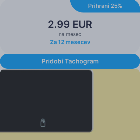
Prihrani 25%
2.99 EUR
na mesec
Za 12 mesecev
Pridobi Tachogram