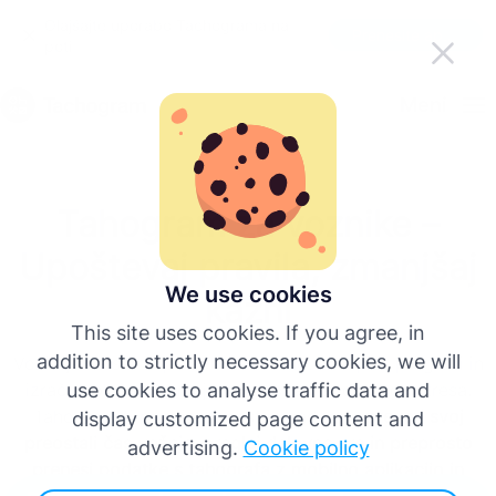
Olajšajte uporabo Tachograma na
Prenesite aplikacijo
poti
Slovenščina
Meni
English
Tahogram za voznike –
Deutsch
Upoštevaj pravila, zmanjšaj
Español
We use cookies
kazni
This site uses cookies. If you agree, in
Français
addition to strictly necessary cookies, we will
Voziti je že samo po sebi zahtevno. Predpisi, pregledi in
izračun plače ne smejo povzročati dodatnega stresa.
use cookies to analyse traffic data and
Italiano
Tahogram ti ponuja jasnost in nadzor –
preveri svoj
display customized page content and
preostali čas vožnje, preglej delovne ure in preprosto
advertising.
Cookie policy
prenesi podatke s tahografa z mobilno aplikacijo in
Več jezikov