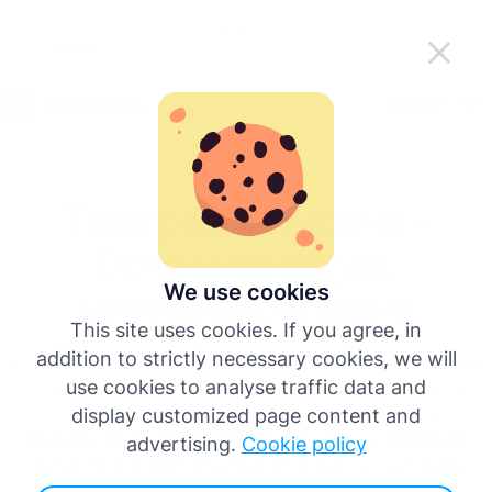
Olakšaj korišćenje Tachograma u
Preuzmi aplikaciju
pokretu
Српски
Мени
English
Тахограм за возаче –
Deutsch
Остани усклађен,
Español
We use cookies
минимизирај казне
This site uses cookies. If you agree, in
Français
addition to strictly necessary cookies, we will
Вожња је сама по себи захтевна. Прописи, инспекције
и обрачуни плата не би требало да додају додатни
use cookies to analyse traffic data and
Italiano
стрес. Тахограм ти пружа јасност и контролу –
display customized page content and
провери своје преостало време вожње, прегледај
advertising.
Cookie policy
радне сате и лако преузми податке са тахографа
Više jezika