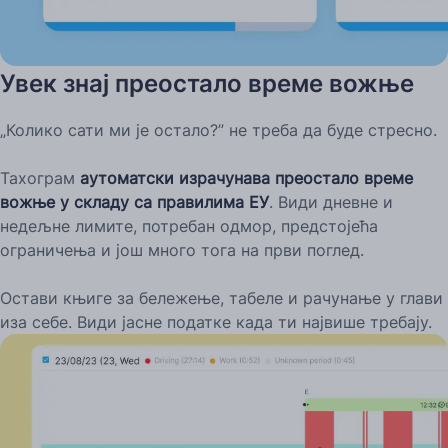
Увек знај преостало време вожње
„Колико сати ми је остало?” не треба да буде стресно.
Тахограм
аутоматски израчунава преостало време
вожње у складу са правилима ЕУ
. Види дневне и
недељне лимите, потребан одмор, предстојећа
ограничења и још много тога на први поглед.
Остави књиге за бележење, табеле и рачунање у глави
иза себе. Види јасне податке када ти највише требају.