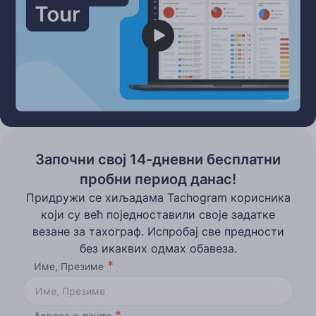
Play
Започни свој 14-дневни бесплатни
пробни период данас!
Придружи се хиљадама Tachogram корисника
који су већ поједноставили своје задатке
везане за тахограф. Испробај све предности
без икаквих одмах обавеза.
Име, Презиме
Адреса е-поште