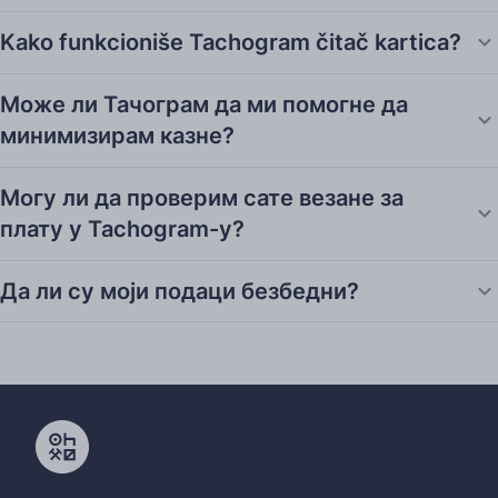
Kako funkcioniše Tachogram čitač kartica?
Може ли Тачограм да ми помогне да
минимизирам казне?
Могу ли да проверим сате везане за
плату у Tachogram-у?
Да ли су моји подаци безбедни?