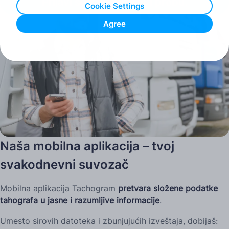
помоћу мобилне апликације и читача картица
.
Prijavi se za besplatnu probu.
Cookie Settings
Agree
Naša mobilna aplikacija – tvoj
svakodnevni suvozač
Mobilna aplikacija Tachogram
pretvara
složene podatke
tahografa u jasne i razumljive informacije
.
Umesto sirovih datoteka i zbunjujućih izveštaja, dobijaš: