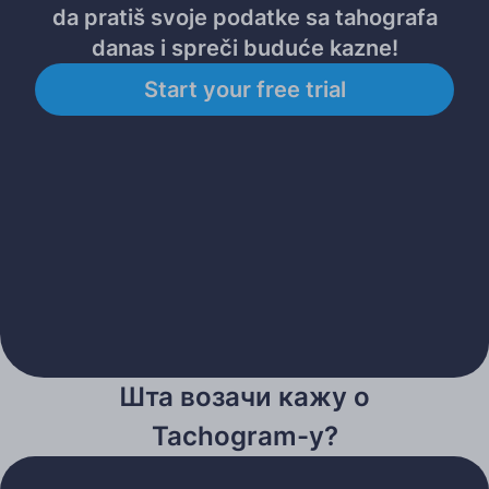
da pratiš svoje podatke sa tahografa
danas i spreči buduće kazne!
Start your free trial
Шта возачи кажу о
Tachogram-у?