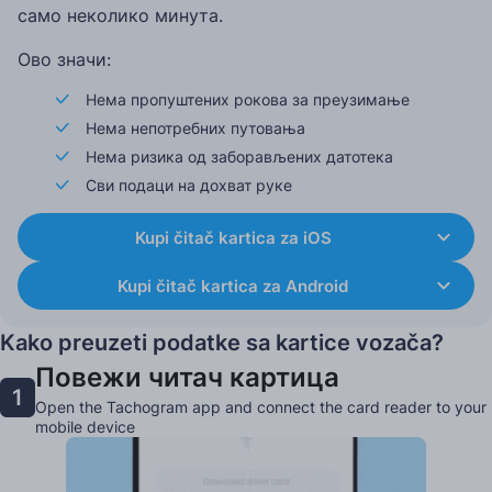
само неколико минута.
Ово значи:
Нема пропуштених рокова за преузимање
Нема непотребних путовања
Нема ризика од заборављених датотека
Сви подаци на дохват руке
Kupi čitač kartica za iOS
Kupi čitač kartica za Android
Kako preuzeti podatke sa kartice vozača?
Повежи читач картица
1
Open the Tachogram app and connect the card reader to your
mobile device