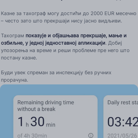
Казне за тахограф могу достићи до 2000 EUR месечно
– често зато што прекршаји нису јасно видљиви.
Тахограм
показује и објашњава прекршаје, мање и
озбиљне, у једној једноставној апликацији
. Добиј
упозорења на време и реши проблеме пре него што
постану казне.
Буди увек спреман за инспекцију без ручних
прорачуна.