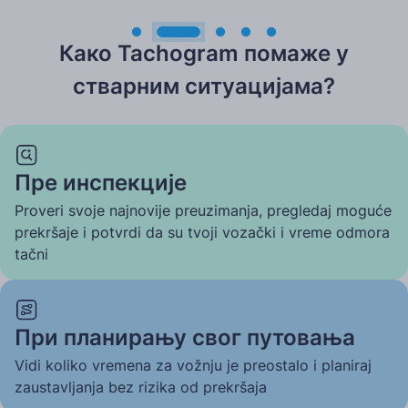
Како Tachogram помаже у
стварним ситуацијама?
Пре инспекције
Proveri svoje najnovije preuzimanja, pregledaj moguće
prekršaje i potvrdi da su tvoji vozački i vreme odmora
tačni
При планирању свог путовања
Vidi koliko vremena za vožnju je preostalo i planiraj
zaustavljanja bez rizika od prekršaja