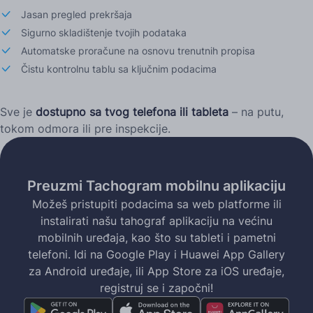
Jasan pregled prekršaja
Sigurno skladištenje tvojih podataka
Automatske proračune na osnovu trenutnih propisa
Čistu kontrolnu tablu sa ključnim podacima
Sve je
dostupno sa tvog telefona ili tableta
– na putu,
tokom odmora ili pre inspekcije.
Preuzmi Tachogram mobilnu aplikaciju
Možeš pristupiti podacima sa web platforme ili
instalirati našu tahograf aplikaciju na većinu
mobilnih uređaja, kao što su tableti i pametni
telefoni. Idi na Google Play i Huawei App Gallery
za Android uređaje, ili App Store za iOS uređaje,
registruj se i započni!