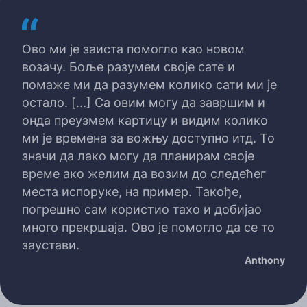
Ово ми је заиста помогло као новом
возачу. Боље разумем своје сате и
помаже ми да разумем колико сати ми је
остало. [...] Са овим могу да завршим и
онда преузмем картицу и видим колико
ми је времена за вожњу доступно итд. То
значи да лако могу да планирам своје
време ако желим да возим до следећег
места испоруке, на пример. Такође,
погрешно сам користио тахо и добијао
много прекршаја. Ово је помогло да се то
заустави.
Anthony