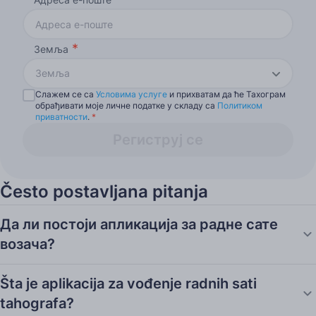
Земља
Земља
Слажем се са
Условима услуге
и прихватам да ће Тахограм
обрађивати моје личне податке у складу са
Политиком
приватности
.
*
Региструј се
Često postavljana pitanja
Да ли постоји апликација за радне сате
возача?
Šta je aplikacija za vođenje radnih sati
tahografa?