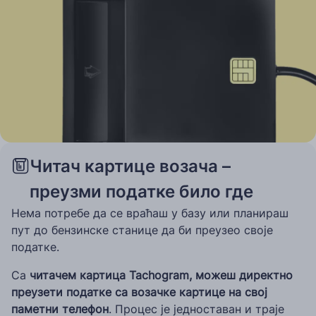
Читач картице возача –
преузми податке било где
Нема потребе да се враћаш у базу или планираш
пут до бензинске станице да би преузео своје
податке.
Са
читачем картица Tachogram, можеш директно
преузети податке са возачке картице на свој
паметни телефон
. Процес је једноставан и траје