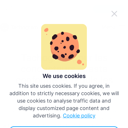
Rendez l’utilisation de Tachogram plus
Télécharger l’application
simple en déplacement
Français
Menu
English
Tachogram pour les
Deutsch
conducteurs – reste
Español
We use cookies
conforme et réduis les
This site uses cookies. If you agree, in
risques d’amendes
Italiano
addition to strictly necessary cookies, we will
use cookies to analyse traffic data and
Conduire est déjà suffisamment exigeant. Les
Português
display customized page content and
réglementations, les contrôles et les calculs de salaire ne
advertising.
Cookie policy
devraient pas ajouter de stress supplémentaire.
Plus de langues
Tachogram t’offre plus de clarté et de contrôle :
vérifie ton