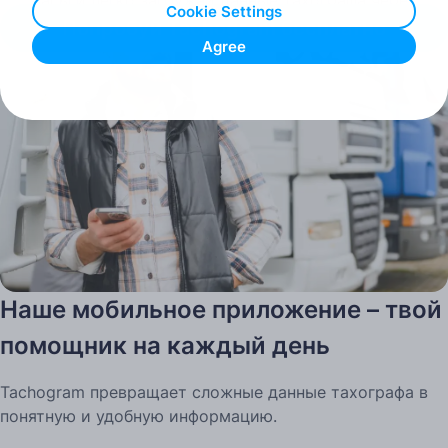
часы и легко загружай данные тахографа через
Cookie Settings
мобильное приложение и кардридер.
Попробуй Tachogram бесплатно
Agree
Наше мобильное приложение – твой
помощник на каждый день
Tachogram превращает сложные данные тахографа в
понятную и удобную информацию.