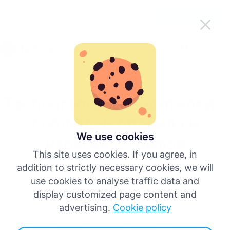
Делайте работу с Tachogram проще в
Скачать приложение
пути
Pусский
Меню
English
Tachogram для водителей –
Deutsch
соблюдай правила и
Español
We use cookies
избегай штрафов
This site uses cookies. If you agree, in
Français
addition to strictly necessary cookies, we will
Работа водителя и без того требует концентрации.
Тахограф, проверки и подсчет рабочих часов не
use cookies to analyse traffic data and
Italiano
должны создавать дополнительный стресс. Tachogram
display customized page content and
помогает держать всё под контролем: проверяй
advertising.
Cookie policy
оставшееся время вождения, отслеживай рабочие
Больше языков