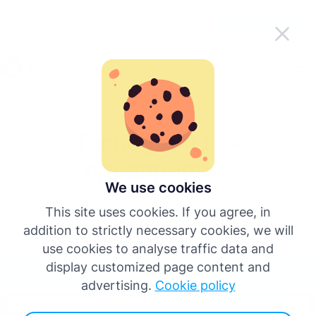
Делайте работу с Tachogram проще в
Скачать приложение
пути
Pусский
Меню
English
Tachogram для
Deutsch
предприятий
Español
We use cookies
Tachogram – это полное программное обеспечение для
This site uses cookies. If you agree, in
тахографов, позволяющее предприятиям эффективно
Français
addition to strictly necessary cookies, we will
управлять данными цифровых тахографов и
use cookies to analyse traffic data and
обеспечить соблюдение правил ЕС, мониторинг
Italiano
display customized page content and
активности водителей и анализ нарушений.
Попробуй бесплатно
advertising.
Cookie policy
Больше языков