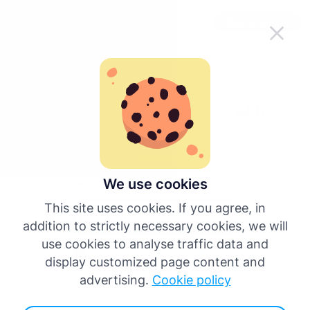
Делайте работу с Tachogram проще в
Скачать приложение
пути
RU
назад
Зайти
We use cookies
Зайти (Google)
This site uses cookies. If you agree, in
Зайти (Facebook)
addition to strictly necessary cookies, we will
use cookies to analyse traffic data and
Sign in with Apple
display customized page content and
или
advertising.
Cookie policy