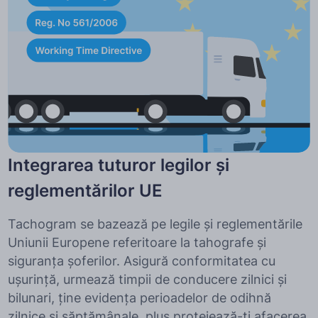
Integrarea tuturor legilor și
reglementărilor UE
Tachogram se bazează pe legile și reglementările
Uniunii Europene referitoare la tahografe și
siguranța șoferilor. Asigură conformitatea cu
ușurință, urmează timpii de conducere zilnici și
bilunari, ține evidența perioadelor de odihnă
zilnice și săptămânale, plus protejează-ți afacerea