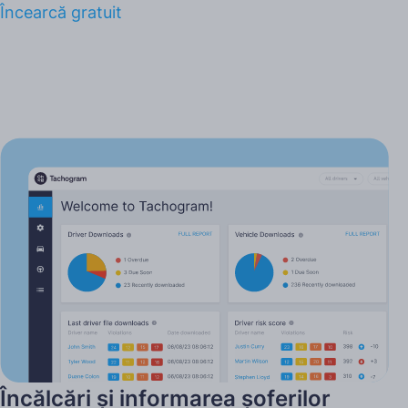
Încearcă gratuit
Încălcări și informarea șoferilor