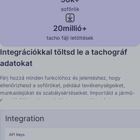
sofőrök
20millió+
tacho fájl letöltések
Integrációkkal töltsd le a tachográf
adatokat
Férj hozzá minden funkcióhoz és jelentéshez, hogy
ellenőrizhesd a sofőröket, például tevékenységeiket,
munkaidejüket és szabálysértéseiket. Importáld a jármű-
és sofőrfájlokat integrációkkal, vagy töltsd fel
számítógépről, ha helyben gyűjtöd az adatokat.