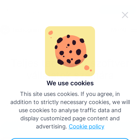
Tedd könnyebbé a Tachogram
Szerezd meg az appot
használatát útközben
Magyar
Menü
English
Teljes tachográf szoftver
Deutsch
vállalatok számára
Español
We use cookies
A Tachogram egy teljes körű tachográf szoftver
This site uses cookies. If you agree, in
vállalkozások számára, amely lehetővé teszi a digitális
Français
addition to strictly necessary cookies, we will
tachográf adatok hatékony kezelését – biztosítva az EU
use cookies to analyse traffic data and
szabályainak való megfelelést, a járművezetői
Italiano
display customized page content and
tevékenységek nyomon követését és a szabálysértések
advertising.
Cookie policy
elemzését.
Kezdd el az ingyenes próbaverziót
Több nyelv