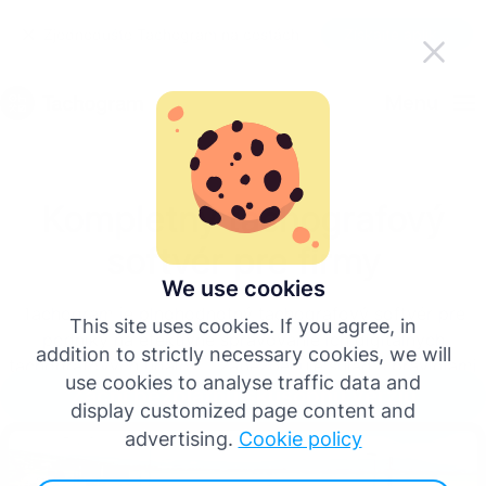
Zjednodušte Tachogram na cestách
Získajte aplikáciu
Slovenčina
Menu
English
Kompletný tachografový
Deutsch
softvér pre firmy
Español
We use cookies
Tachogram je plnohodnotný tachografový softvér pre
This site uses cookies. If you agree, in
podniky na efektívne spravovanie ich digitálnych
Français
addition to strictly necessary cookies, we will
tachografových údajov – zabezpečuje súlad s pravidlami
use cookies to analyse traffic data and
EÚ, monitorovanie činnosti vodičov a analýzu priestupkov.
Začni bezplatnú skúšobnú verziu
Italiano
display customized page content and
advertising.
Cookie policy
Viac jazykov