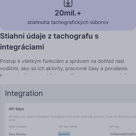
20mil.+
stiahnutia tachografických súborov
Stiahni údaje z tachografu s
integráciami
Prístup k všetkým funkciám a správam na dohľad nad
vodičmi, ako sú ich aktivity, pracovné časy a porušenia.
Importuj súbory vozidiel a vodičov pomocou integrácií
alebo nahraj cez počítač, ak zbieraš súbory lokálne.