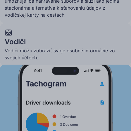
umožňuje iba nahrávanie súborov a slúži ako jediná
stacionárna alternatíva k sťahovaniu údajov z
vodičskej karty na cestách.
Vodiči
Vodiči môžu zobraziť svoje osobné informácie vo
svojich účtoch.
Dva spôsoby použitia Tachogramu