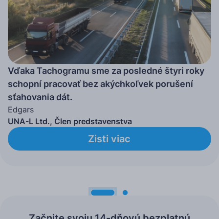
Vďaka Tachogramu sme za posledné štyri roky
schopní pracovať bez akýchkoľvek porušení
sťahovania dát.
Edgars
UNA-L Ltd., Člen predstavenstva
Zisti viac
Začnite svoju 14-dňovú bezplatnú