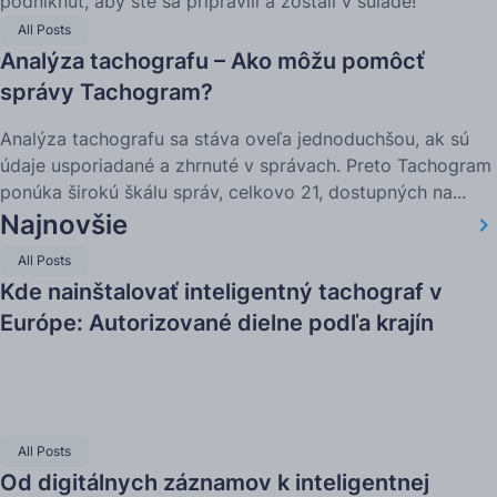
podniknúť, aby ste sa pripravili a zostali v súlade!
All Posts
Analýza tachografu – Ako môžu pomôcť
správy Tachogram?
Analýza tachografu sa stáva oveľa jednoduchšou, ak sú
údaje usporiadané a zhrnuté v správach. Preto Tachogram
ponúka širokú škálu správ, celkovo 21, dostupných na...
Najnovšie
All Posts
Kde nainštalovať inteligentný tachograf v
Európe: Autorizované dielne podľa krajín
All Posts
Od digitálnych záznamov k inteligentnej