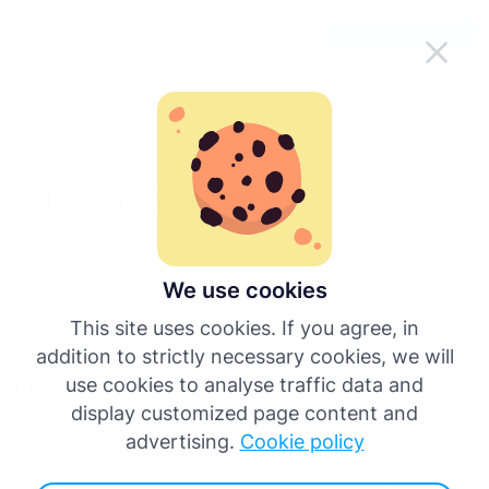
Zjednodušte Tachogram na cestách
Získajte aplikáciu
Slovenčina
Menu
English
Blog Tachogram
Deutsch
Všetky príspevky
Español
We use cookies
Vybrané
This site uses cookies. If you agree, in
Français
addition to strictly necessary cookies, we will
All Posts
Zmeny v tachografoch EÚ v roku 2026: Je
use cookies to analyse traffic data and
Italiano
display customized page content and
vaša flotila ovplyvnená?
advertising.
Cookie policy
Od 1. júla 2026 sa nové pravidlá EÚ pre tachografy budú
Viac jazykov
vzťahovať na vozidlá nad 2,5 t. Zistite, aké kroky musíte