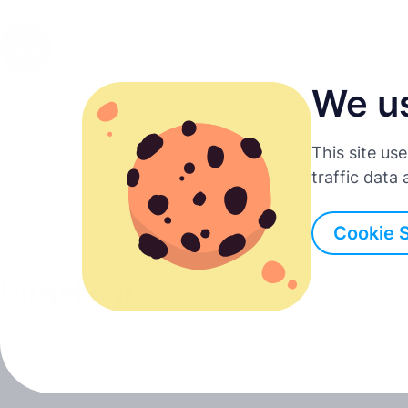
We u
Nederlands
This site us
English
traffic data
Deutsch
Cookie 
Español
Uitgelicht
Français
Italiano