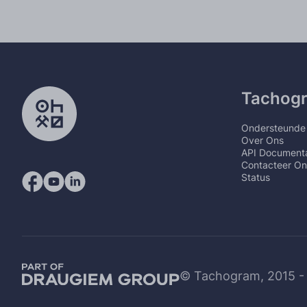
Tachog
Ondersteunde
Over Ons
API Documenta
Contacteer On
Status
© Tachogram, 2015 -