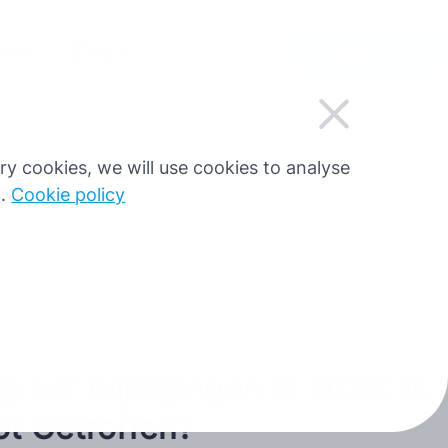
NL
Inloggen
Registreren
ijzen
Blog
sary cookies, we will use cookies to analyse
g.
Cookie policy
Bekijk meer berichten
raaf Wijzigingen in 2026: Is
t Getroffen?