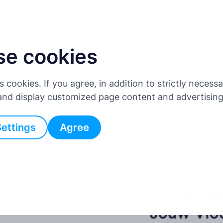
Voor Chauffeurs
Voor Bedrijven
Partnerprogramma
Pr
se cookies
Tachogram Blog
es cookies. If you agree, in addition to strictly neces
 and display customized page content and advertisin
All posts
Settings
Agree
All Posts
EU Tachog
Jouw Vloo