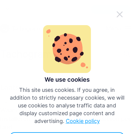
Maak Tachogram gemakkelijker
Download de app
onderweg
Nederlands
Menu
English
Tachogram Blog
Deutsch
Alle berichten
Español
We use cookies
Laatste
This site uses cookies. If you agree, in
Français
addition to strictly necessary cookies, we will
All Posts
use cookies to analyse traffic data and
Waar een slimme tachograaf in Europa
Italiano
display customized page content and
installeren: Geautoriseerde werkplaatsen per
advertising.
Cookie policy
land
Meer talen