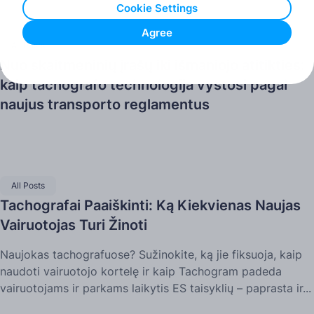
Cookie Settings
Agree
All Posts
Nuo skaitmeninių įrašų iki išmaniojo atitikties:
kaip tachografo technologija vystosi pagal
naujus transporto reglamentus
All Posts
Tachografai Paaiškinti: Ką Kiekvienas Naujas
Vairuotojas Turi Žinoti
Naujokas tachografuose? Sužinokite, ką jie fiksuoja, kaip
naudoti vairuotojo kortelę ir kaip Tachogram padeda
vairuotojams ir parkams laikytis ES taisyklių – paprasta ir...