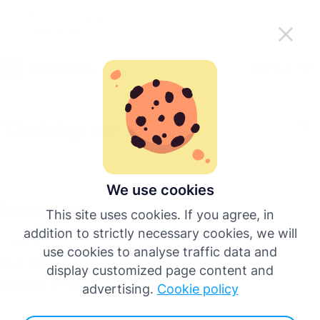
Rendi Tachogram più facile in
Scarica l'app
movimento
Italiano
Meniu
English
Tachogram blogas
Deutsch
Visi įrašai
Español
We use cookies
Naujausias
This site uses cookies. If you agree, in
Français
addition to strictly necessary cookies, we will
All Posts
use cookies to analyse traffic data and
Kur įdiegti išmanųjį tachografą Europoje:
Português
display customized page content and
įgalioti dirbtuvės pagal šalį
advertising.
Cookie policy
Più lingue