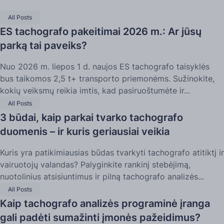
All Posts
ES tachografo pakeitimai 2026 m.: Ar jūsų
parką tai paveiks?
Nuo 2026 m. liepos 1 d. naujos ES tachografo taisyklės
bus taikomos 2,5 t+ transporto priemonėms. Sužinokite,
kokių veiksmų reikia imtis, kad pasiruoštumėte ir...
All Posts
3 būdai, kaip parkai tvarko tachografo
duomenis – ir kuris geriausiai veikia
Kuris yra patikimiausias būdas tvarkyti tachografo atitiktį ir
vairuotojų valandas? Palyginkite rankinį stebėjimą,
nuotolinius atsisiuntimus ir pilną tachografo analizės...
All Posts
Kaip tachografo analizės programinė įranga
gali padėti sumažinti įmonės pažeidimus?