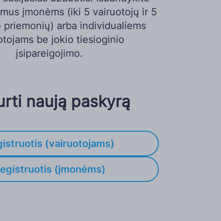
umus įmonėms (iki 5 vairuotojų ir 5
 priemonių) arba individualiems
otojams be jokio tiesioginio
įsipareigojimo.
rti naują paskyrą
istruotis (vairuotojams)
egistruotis (įmonėms)