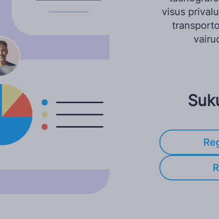
visus prival
transporto
vairu
Suku
Reg
R