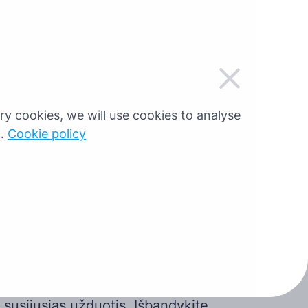
IT
sary cookies, we will use cookies to analyse
g.
Cookie policy
ienų nemokamas
asis laikotarpis
kite prie tūkstančių Tachogram
ų, kurie jau supaprastino savo
 susijusias užduotis. Išbandykite