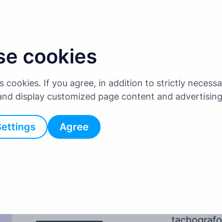
grįžti atgal
se cookies
es cookies. If you agree, in addition to strictly neces
 and display customized page content and advertisin
Settings
Agree
14 d
bandom
Prisijun
vartotoj
tachografo