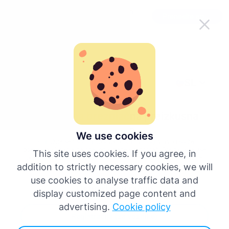
Olajšajte uporabo Tachograma na
Prenesite aplikacijo
poti
SL
pojdi nazaj
14-dnevna brezplačna preizkusna
različica
We use cookies
Pridružite se tisočim uporabnikom Tachograma, ki so že
poenostavili svoje naloge, povezane s tahografi. Preizkusite vse
This site uses cookies. If you agree, in
prednosti za podjetja (do 5 voznikov in 5 vozil) ali posamezne
addition to strictly necessary cookies, we will
voznike brez takojšnje obveznosti.
use cookies to analyse traffic data and
Ustvari nov račun
display customized page content and
advertising.
Cookie policy
Registracija (za voznike)