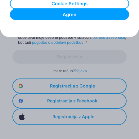
Cookie Settings
Agree
Država*
Strinjam se s
pogoji storitve
in sprejemam, da bo Tachogram
obdeloval moje osebne podatke v skladu s
politiko zasebnosti
,
kot tudi
pogodbo o obdelavi podatkov
.
*
Registracija
Imate račun?
Prijava
Registracija z Google
Registracija z Facebook
Registracija z Apple