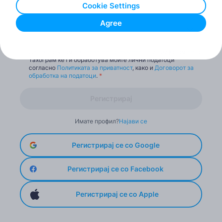
Cookie Settings
Agree
Држава*
Се согласувам со
Условите за користење
и прифаќам дека
Тахограм ќе ги обработува моите лични податоци
согласно
Политиката за приватност
, како и
Договорот за
обработка на податоци
.
*
Регистрирај
Имате профил?
Најави се
Регистрирај се со Google
Регистрирај се со Facebook
Регистрирај се со Apple