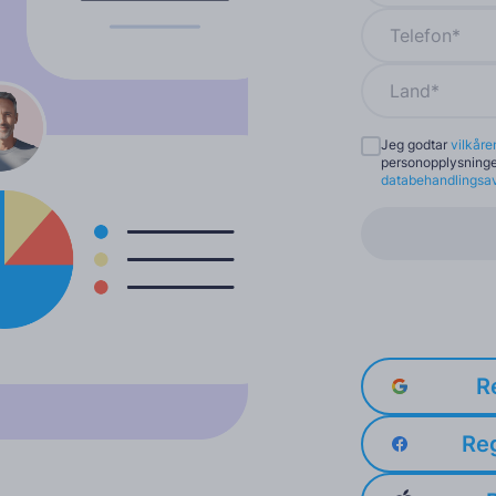
Land*
Jeg godtar
vilkåre
personopplysning
databehandlingsa
R
Re