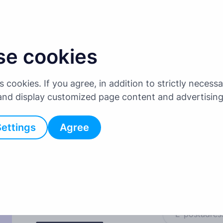
gå tilbake
se cookies
es cookies. If you agree, in addition to strictly neces
 and display customized page content and advertisin
Settings
Agree