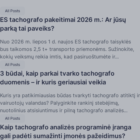
All Posts
ES tachografo pakeitimai 2026 m.: Ar jūsų
parką tai paveiks?
Nuo 2026 m. liepos 1 d. naujos ES tachografo taisyklės
bus taikomos 2,5 t+ transporto priemonėms. Sužinokite,
kokių veiksmų reikia imtis, kad pasiruoštumėte ir...
All Posts
3 būdai, kaip parkai tvarko tachografo
duomenis – ir kuris geriausiai veikia
Kuris yra patikimiausias būdas tvarkyti tachografo atitiktį ir
vairuotojų valandas? Palyginkite rankinį stebėjimą,
nuotolinius atsisiuntimus ir pilną tachografo analizės...
All Posts
Kaip tachografo analizės programinė įranga
gali padėti sumažinti įmonės pažeidimus?