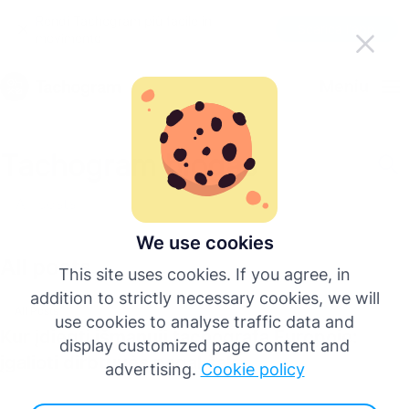
Rendi Tachogram più facile in
Scarica l'app
movimento
Italiano
Meniu
English
Tachogram blogas
Deutsch
All posts
Español
We use cookies
All posts
This site uses cookies. If you agree, in
Français
addition to strictly necessary cookies, we will
All Posts
use cookies to analyse traffic data and
Kur įdiegti išmanųjį tachografą Europoje:
Português
display customized page content and
įgalioti dirbtuvės pagal šalį
advertising.
Cookie policy
Più lingue