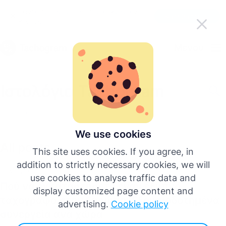
Κάντε το Tachogram πιο εύκολο εν
Κατεβάστε την εφαρμογή
κινήσει
Ελληνικά
Μενού
English
Ιστολόγιο Tachogram
Deutsch
All posts
Español
We use cookies
All posts
This site uses cookies. If you agree, in
Français
addition to strictly necessary cookies, we will
All Posts
use cookies to analyse traffic data and
Πού να εγκαταστήσετε έναν έξυπνο
Italiano
display customized page content and
ταχογράφο στην Ευρώπη: Εξουσιοδοτημένα
advertising.
Cookie policy
συνεργεία ανά χώρα
Περισσότερες γλώσσες