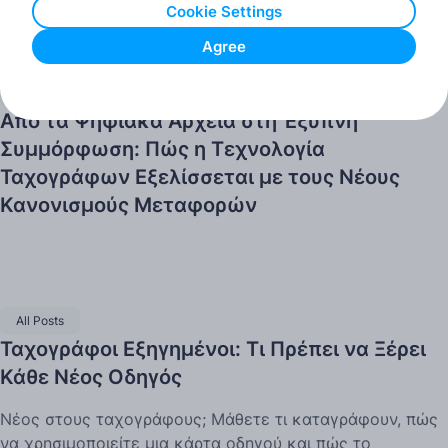
Cookie Settings
Agree
All Posts
Από τα Ψηφιακά Αρχεία στη Έξυπνη
Συμμόρφωση: Πώς η Τεχνολογία
Ταχογράφων Εξελίσσεται με τους Νέους
Κανονισμούς Μεταφορών
All Posts
Ταχογράφοι Εξηγημένοι: Τι Πρέπει να Ξέρει
Κάθε Νέος Οδηγός
Νέος στους ταχογράφους; Μάθετε τι καταγράφουν, πώς
να χρησιμοποιείτε μια κάρτα οδηγού και πώς το