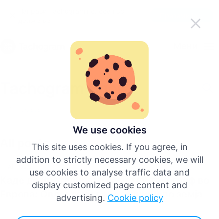
Направи Tachogram полесен во
Преземи ја апликацијата
движење
Македонски
Мени
English
Tachogram Блог
Deutsch
All posts
Español
We use cookies
All posts
This site uses cookies. If you agree, in
Français
addition to strictly necessary cookies, we will
All Posts
use cookies to analyse traffic data and
Каде да инсталирате паметен тахограф во
Italiano
display customized page content and
Европа: Овластени работилници по земја
advertising.
Cookie policy
Повеќе јазици