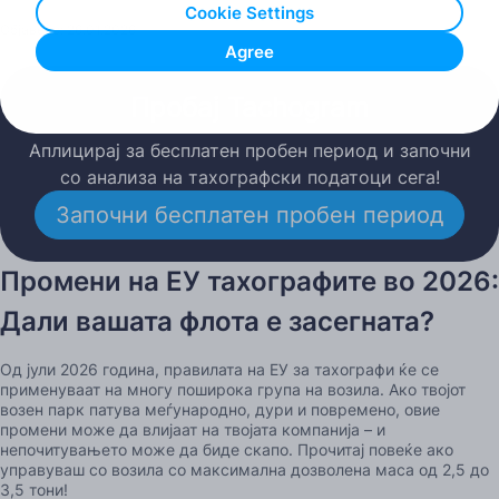
Cookie Settings
Објавено: 26.01.2026
Agree
Пробај Tachogram
Аплицирај за бесплатен пробен период и започни
со анализа на тахографски податоци сега!
Започни бесплатен пробен период
Промени на ЕУ тахографите во 2026:
Дали вашата флота е засегната?
Од јули 2026 година, правилата на ЕУ за тахографи ќе се
применуваат на многу поширока група на возила. Ако твојот
возен парк патува меѓународно, дури и повремено, овие
промени може да влијаат на твојата компанија – и
непочитувањето може да биде скапо. Прочитај повеќе ако
управуваш со возила со максимална дозволена маса од 2,5 до
3,5 тони!