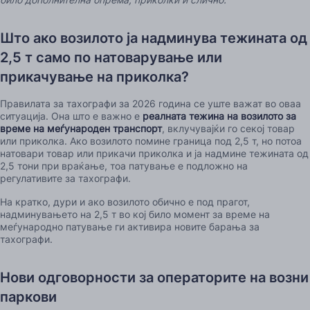
Што ако возилото ја надминува тежината од
2,5 т само по натоварување или
прикачување на приколка?
Правилата за тахографи за 2026 година се уште важат во оваа
ситуација. Она што е важно е
реалната тежина на возилото за
време на меѓународен транспорт
, вклучувајќи го секој товар
или приколка. Ако возилото помине граница под 2,5 т, но потоа
натовари товар или прикачи приколка и ја надмине тежината од
2,5 тони при враќање, тоа патување е подложно на
регулативите за тахографи.
На кратко, дури и ако возилото обично е под прагот,
надминувањето на 2,5 т во кој било момент за време на
меѓународно патување ги активира новите барања за
тахографи.
Нови одговорности за операторите на возни
паркови