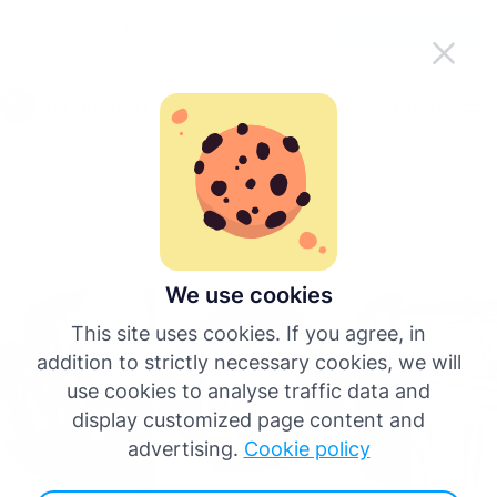
Направи Tachogram полесен во
Преземи ја апликацијата
движење
Македонски
Мени
English
Назад на сите постови
Deutsch
Español
We use cookies
This site uses cookies. If you agree, in
Français
addition to strictly necessary cookies, we will
use cookies to analyse traffic data and
Italiano
display customized page content and
advertising.
Cookie policy
Повеќе јазици