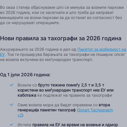
Во оваа статија објаснуваме што се менува за возните паркови
во 2026 година, кои се засегнати и што треба да направат
менаџерите на возни паркови за да останат во согласност без
да се нарушуваат операциите.
Нови правила за тахографи за 2026 година
Ажурирањето за 2026 година е дел од
Пакетот за мобилност на
ЕУ
. Тоа ги проширува барањата за тахографи на поширок опсег
на возила вклучени во меѓународен транспорт.
Од 1 јули 2026 година:
Возила со
бруто тежина помеѓу 2,5 т и 3,5 т
користени во меѓународен транспорт низ ЕУ или
каботажа
ќе подлежат на правила за тахографи
Овие возила мора да бидат опремени со
втора
генерација паметен тахограф
(
Smart Tachograph
v2
)
Истите
правила на ЕУ за време на возење и одмор