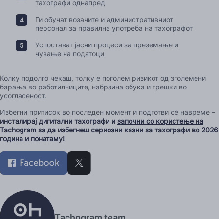
тахографи однапред
Ги обучат возачите и административниот
персонал за правилна употреба на тахографот
Успостават јасни процеси за преземање и
чување на податоци
Колку подолго чекаш, толку е поголем ризикот од зголемени
барања во работилниците, набрзина обука и грешки во
усогласеност.
Избегни притисок во последен момент и подготви сè навреме –
инсталирај дигитални тахографи и
започни со користење на
Tachogram
за да избегнеш сериозни казни за тахографи во 2026
година и понатаму!
Tachogram team