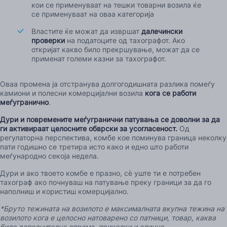
кои се применуваат на тешки товарни возила ќе
се применуваат на оваа категорија
Властите ќе можат да извршат
далечински
проверки
на податоците од тахографот. Ако
откријат какво било прекршување, можат да се
применат големи казни за тахографот.
Оваа промена ја отстранува долгогодишната разлика помеѓу
камиони и полесни комерцијални возила
кога се работи
меѓугранично
.
Дури и повремените меѓугранични патувања се доволни за да
ги активираат целосните обврски за усогласеност.
Од
регулаторна перспектива, комбе кое поминува граница неколку
пати годишно се третира исто како и едно што работи
меѓународно секоја недела.
Дури и ако твоето комбе е празно, сè уште ти е потребен
тахограф ако почнуваш на патување преку граници за да го
наполниш и користиш комерцијално.
*Бруто тежината на возилото е максималната вкупна тежина на
возилото кога е целосно натоварено со патници, товар, каква
било дополнителна опрема, приколки и слично.