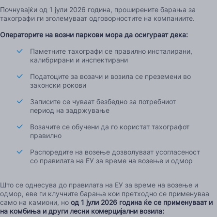
Почнувајќи од 1 јули 2026 година, проширените барања за
тахографи ги зголемуваат одговорностите на компаниите.
Операторите на возни паркови мора да осигураат дека:
Паметните тахографи се правилно инсталирани,
калибрирани и инспектирани
Податоците за возачи и возила се преземени во
законски рокови
Записите се чуваат безбедно за потребниот
период на задржување
Возачите се обучени да го користат тахографот
правилно
Распоредите на возење дозволуваат усогласеност
со правилата на ЕУ за време на возење и одмор
Што се однесува до правилата на ЕУ за време на возење и
одмор, еве ги клучните барања кои претходно се применуваа
само на камиони, но
од 1 јули 2026 година ќе се применуваат и
на комбиња и други лесни комерцијални возила: