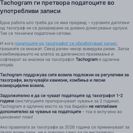
Tachogram ги претвора податоците во
употребливи записи
Една работа што треба да се има предвид – суровите датотеки
од тахограф не се дизајнирани за дневно донесување одлуки.
Тие се технички податочни сетови.
И кога
податоците од тахографот се обработуваат рачно
,
грешките се множат. Секој рачен чекор воведува ризик. Затоа
комбинирањето на алатка за далечинско преземање и
софтверот за анализа на тахографот
Tachogram
е одлична
опција.
Tachogram поддржува сите возила подложни на регулативи за
тахографи, вклучувајќи камиони, комбиња и лесни
комерцијални возила.
Задолжително е да се чуваат податоците од тахографот 1-2
години
(институциите препорачуваат чување за 2 години).
Tachogram е одлично место за тоа бидејќи
не наплаќаме
дополнително за чување на податоците
– тоа е вклучено во
ценовниот план!
Ако правилата за тахографи за 2026 година се применуваат за
твојот возен парк, не е доволно само да ги инсталираш