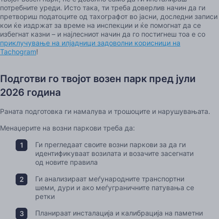
потребните уреди. Исто така, ти треба доверлив начин да ги
претвориш податоците од тахографот во јасни, доследни записи
кои ќе издржат за време на инспекции и ќе помогнат да се
избегнат казни – и најлесниот начин да го постигнеш тоа е со
приклучување на илјадници задоволни корисници на
Tachogram
!
Подготви го твојот возен парк пред јули
2026 година
Раната подготовка ги намалува и трошоците и нарушувањата.
Менаџерите на возни паркови треба да:
Ги прегледаат своите возни паркови за да ги
идентификуваат возилата и возачите засегнати
од новите правила
Ги анализираат меѓународните транспортни
шеми, дури и ако меѓуграничните патувања се
ретки
Планираат инсталација и калибрација на паметни