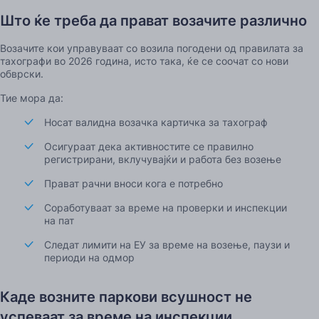
Што ќе треба да прават возачите различно
Возачите кои управуваат со возила погодени од правилата за
тахографи во 2026 година, исто така, ќе се соочат со нови
обврски.
Тие мора да:
Носат валидна возачка картичка за тахограф
Осигураат дека активностите се правилно
регистрирани, вклучувајќи и работа без возење
Прават рачни вноси кога е потребно
Соработуваат за време на проверки и инспекции
на пат
Следат лимити на ЕУ за време на возење, паузи и
периоди на одмор
Каде возните паркови всушност не
успеваат за време на инспекции