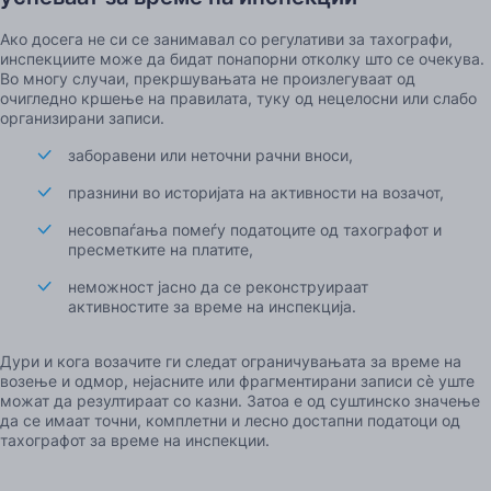
Ако досега не си се занимавал со регулативи за тахографи,
инспекциите може да бидат понапорни отколку што се очекува.
Во многу случаи, прекршувањата не произлегуваат од
очигледно кршење на правилата, туку од нецелосни или слабо
организирани записи.
заборавени или неточни рачни вноси,
празнини во историјата на активности на возачот,
несовпаѓања помеѓу податоците од тахографот и
пресметките на платите,
неможност јасно да се реконструираат
активностите за време на инспекција.
Дури и кога возачите ги следат ограничувањата за време на
возење и одмор, нејасните или фрагментирани записи сè уште
можат да резултираат со казни. Затоа е од суштинско значење
да се имаат точни, комплетни и лесно достапни податоци од
тахографот за време на инспекции.