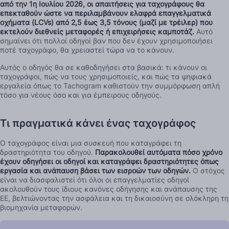
από την 1η Ιουλίου 2026, οι απαιτήσεις για ταχογράφους θα
επεκταθούν ώστε να περιλαμβάνουν ελαφρά επαγγελματικά
οχήματα (LCVs) από 2,5 έως 3,5 τόνους (μαζί με τρέιλερ) που
εκτελούν διεθνείς μεταφορές ή επιχειρήσεις καμποτάζ.
Αυτό
σημαίνει ότι πολλοί οδηγοί βαν που δεν έχουν χρησιμοποιήσει
ποτέ ταχογράφο, θα χρειαστεί τώρα να το κάνουν.
Αυτός ο οδηγός θα σε καθοδηγήσει στα βασικά: τι κάνουν οι
ταχογράφοι, πώς να τους χρησιμοποιείς, και πώς τα ψηφιακά
εργαλεία όπως το Tachogram καθιστούν την συμμόρφωση απλή
τόσο για νέους όσο και για έμπειρους οδηγούς.
Τι πραγματικά κάνει ένας ταχογράφος
Ο ταχογράφος είναι μια συσκευή που καταγράφει τη
δραστηριότητα του οδηγού.
Παρακολουθεί αυτόματα πόσο χρόνο
έχουν οδηγήσει οι οδηγοί και καταγράφει δραστηριότητες όπως
εργασία και ανάπαυση βάσει των εισροών των οδηγών.
Ο στόχος
είναι να διασφαλιστεί ότι όλοι οι επαγγελματίες οδηγοί
ακολουθούν τους ίδιους κανόνες οδήγησης και ανάπαυσης της
ΕΕ, βελτιώνοντας την ασφάλεια και τη δικαιοσύνη σε ολόκληρη τη
βιομηχανία μεταφορών.