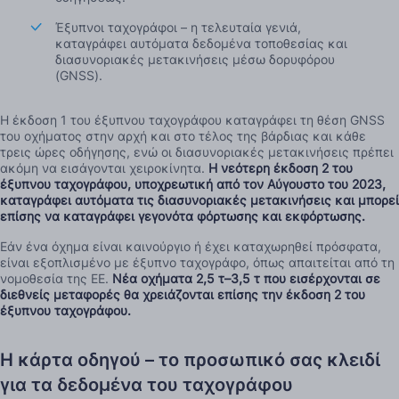
Έξυπνοι ταχογράφοι – η τελευταία γενιά,
καταγράφει αυτόματα δεδομένα τοποθεσίας και
διασυνοριακές μετακινήσεις μέσω δορυφόρου
(GNSS).
Η έκδοση 1 του έξυπνου ταχογράφου καταγράφει τη θέση GNSS
του οχήματος στην αρχή και στο τέλος της βάρδιας και κάθε
τρεις ώρες οδήγησης, ενώ οι διασυνοριακές μετακινήσεις πρέπει
ακόμη να εισάγονται χειροκίνητα.
Η νεότερη έκδοση 2 του
έξυπνου ταχογράφου, υποχρεωτική από τον Αύγουστο του 2023,
καταγράφει αυτόματα τις διασυνοριακές μετακινήσεις και μπορεί
επίσης να καταγράφει γεγονότα φόρτωσης και εκφόρτωσης.
Εάν ένα όχημα είναι καινούργιο ή έχει καταχωρηθεί πρόσφατα,
είναι εξοπλισμένο με έξυπνο ταχογράφο, όπως απαιτείται από τη
νομοθεσία της ΕΕ.
Νέα οχήματα 2,5 τ–3,5 τ που εισέρχονται σε
διεθνείς μεταφορές θα χρειάζονται επίσης την έκδοση 2 του
έξυπνου ταχογράφου.
Η κάρτα οδηγού – το προσωπικό σας κλειδί
για τα δεδομένα του ταχογράφου