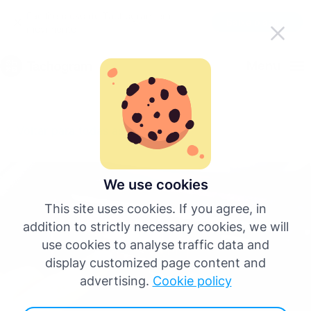
Facilite o uso do Tachogram em
Baixe o aplicativo
movimento
Português
Menu
English
Voltar para todas as postagens
Deutsch
Español
We use cookies
This site uses cookies. If you agree, in
Français
addition to strictly necessary cookies, we will
use cookies to analyse traffic data and
Italiano
display customized page content and
advertising.
Cookie policy
Mais idiomas