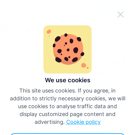
Facilite o uso do Tachogram em
Baixe o aplicativo
movimento
Português
Menu
English
Dispositivos Compatíveis
Deutsch
com o Tachogram
Español
We use cookies
Com a quantidade crescente de dispositivos disponíveis
This site uses cookies. If you agree, in
no mercado, pode ser difícil entender quais são
Français
addition to strictly necessary cookies, we will
compatíveis. A boa notícia é que o Tachogram funciona
use cookies to analyse traffic data and
com a maioria dos dispositivos móveis iOS e Android, bem
Italiano
display customized page content and
como com a maioria dos leitores de cartões de tacógrafo!
advertising.
Cookie policy
Mais idiomas
Dispositivos móveis suportados