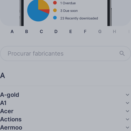
A
B
C
D
E
F
G
H
I
A
A-gold
A1
Acer
Actions
Aermoo