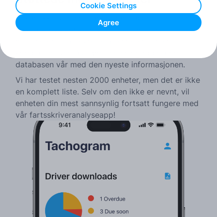
Cookie Settings
Vi kan ikke vite om Tachogram-appen fungerer
Agree
med alle nye enheter. Vi gir deg imidlertid
muligheten til å bekrefte at enheten din er
kompatibel ved å utføre tester og oppdatere
databasen vår med den nyeste informasjonen.
Vi har testet nesten 2000 enheter, men det er ikke
en komplett liste. Selv om den ikke er nevnt, vil
enheten din mest sannsynlig fortsatt fungere med
vår fartsskriveranalyseapp!