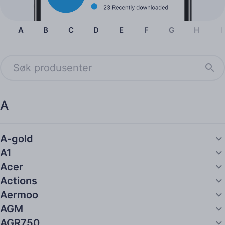
A
B
C
D
E
F
G
H
I
A
A-gold
A1
Acer
Actions
Aermoo
AGM
AGR750