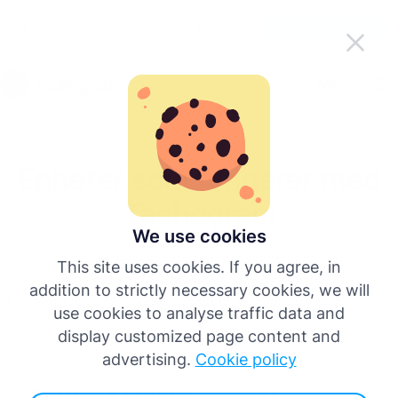
Gjør Tachogram enklere på farten
Få appen
Norsk
Meny
English
Enheter som fungerer med
Deutsch
Tachogram
Español
We use cookies
Med det stadig voksende antallet enheter tilgjengelig på
This site uses cookies. If you agree, in
markedet, kan det bli vanskelig å forstå hvilke som er
Français
addition to strictly necessary cookies, we will
kompatible. Den gode nyheten er at Tachogram fungerer
use cookies to analyse traffic data and
med de fleste iOS- og Android-mobilenheter, samt de
Italiano
display customized page content and
fleste tacho-kortlesere!
advertising.
Cookie policy
Flere språk
Støttede mobile enheter