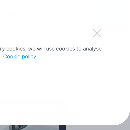
PT
Entrar
Registrar
iados
Preços
Blog
sary cookies, we will use cookies to analyse
g.
Cookie policy