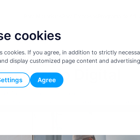
Para Motoristas
Para Empresas
Programa de Afil
se cookies
mplificar Dados
es cookies. If you agree, in addition to strictly neces
 and display customized page content and advertisin
acógrafo Digital
Settings
Agree
e fácil de usar que ajuda a coletar, gerenciar e
 motoristas individuais quanto para grandes frotas.