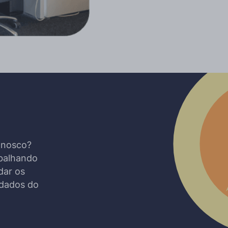
onosco?
abalhando
dar os
 dados do