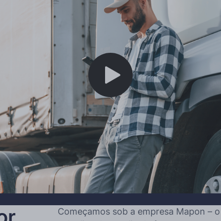
Mais idiomas
Play
or
Começamos sob a empresa Mapon – o p