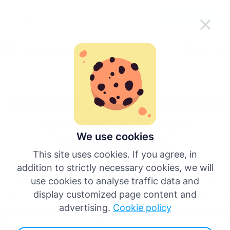
Gør Tachogram nemmere at bruge på
Hent appen
farten
Dansk
Menu
English
Vi Hjælper med at Forenkle
Deutsch
Komplekse Digitale
Español
We use cookies
Tachografdata
This site uses cookies. If you agree, in
Français
addition to strictly necessary cookies, we will
Tachogram er et specialiseret og brugervenligt værktøj,
der hjælper med at indsamle, administrere og forklare
use cookies to analyse traffic data and
Italiano
digitale tachografdata for både individuelle chauffører og
display customized page content and
store flåder.
advertising.
Cookie policy
Flere sprog