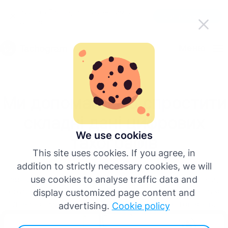
Зробіть Tachogram зручнішим у
Завантажити додаток
дорозі
Українська
Меню
English
Ми допомагаємо спростити
Deutsch
складні дані цифрових
Español
We use cookies
тахографів
This site uses cookies. If you agree, in
Français
addition to strictly necessary cookies, we will
Tachogram — це спеціалізований і простий у
використанні інструмент, який допомагає збирати,
use cookies to analyse traffic data and
Italiano
керувати та пояснювати дані цифрових тахографів як
display customized page content and
для окремих водіїв, так і для великих автопарків.
advertising.
Cookie policy
Більше мов