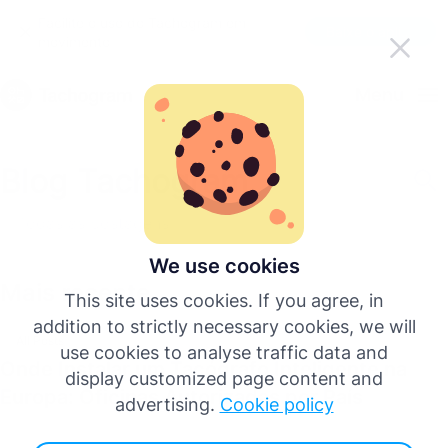
Facilite o uso do Tachogram em
Baixe o aplicativo
movimento
Português
Menu
English
Blog Tachogram
Deutsch
Todas as postagens
Español
We use cookies
Mais recente
This site uses cookies. If you agree, in
Français
addition to strictly necessary cookies, we will
All Posts
use cookies to analyse traffic data and
Onde Instalar um Tacógrafo Inteligente na
Italiano
display customized page content and
Europa: Oficinas Autorizadas por País
advertising.
Cookie policy
Mais idiomas