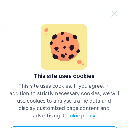
Haz que Tachogram sea más fácil
Descargar la app
cuando te mueves
Español
Menú
English
Blog
Deutsch
Todas las publicaciones
Français
This site uses cookies
Más recientes
This site uses cookies. If you agree, in
Italiano
addition to strictly necessary cookies, we will
All Posts
use cookies to analyse traffic data and
Cómo las empresas de transporte pueden
Português
display customized page content and
simplificar las reuniones de revisión con los
advertising.
Cookie policy
conductores
Más idiomas