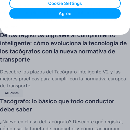
Cookie Settings
Descubre cómo el informe estructurado de conductores
mejora el cumplimiento, reduce las infracciones y ayuda a
Agree
los gestores de flotas a convertir los datos en acción.
All Posts
De los registros digitales al cumplimiento
inteligente: cómo evoluciona la tecnología de
los tacógrafos con la nueva normativa de
transporte
Descubre los plazos del Tacógrafo Inteligente V2 y las
mejores prácticas para cumplir con la normativa europea
de transporte.
All Posts
Tacógrafo: lo básico que todo conductor
debe saber
¿Nuevo en el uso del tacógrafo? Descubre qué registra,
cómo usar la tarjeta de conductor y cómo Tachogram