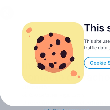
This 
Español
This site us
English
traffic data
Deutsch
Información de
Cookie 
Français
contacto de Tach
Ubicación
Italiano
6B O.Vācieša iela, Rīga, Latvia
Português
Dirección de correo electrónic