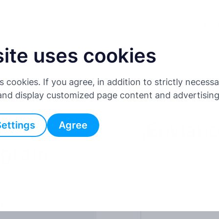
Para conductores
Para empresas
Programa de afiliados
site uses cookies
es cookies. If you agree, in addition to strictly neces
 and display customized page content and advertisin
¡Envían
Settings
Agree
ogram
o