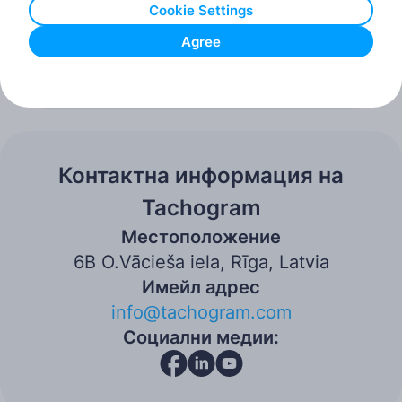
Cookie Settings
Съгласявам се с Условията за ползване и приемам, че
Tachogram ще обработва личните ми данни в съответствие с
Agree
Политиката за поверителност.
Изпрати съобщение
Контактна информация на
Tachogram
Местоположение
6B O.Vācieša iela, Rīga, Latvia
Имейл адрес
info@tachogram.com
Социални медии: