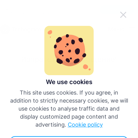
Направете Tachogram по-лесен за
Вземете приложението
използване в движение
Български
Меню
English
Изпратете ни съобщение!
Deutsch
Español
We use cookies
This site uses cookies. If you agree, in
Français
addition to strictly necessary cookies, we will
use cookies to analyse traffic data and
Italiano
display customized page content and
advertising.
Cookie policy
Още езици