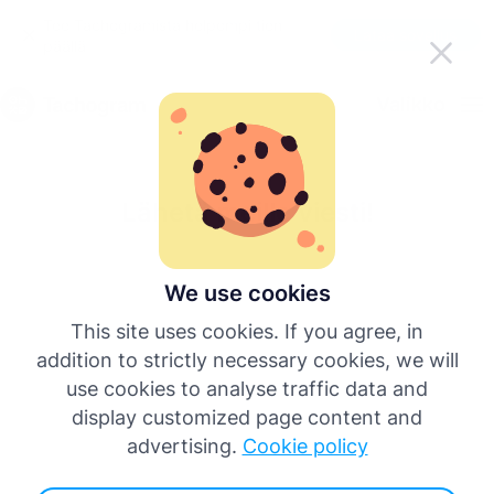
Tee Tachogramista helpompi tien
Lataa sovellus
päällä
Suomi
Valikko
English
Lähetä meille viesti!
Deutsch
Español
We use cookies
This site uses cookies. If you agree, in
Français
addition to strictly necessary cookies, we will
use cookies to analyse traffic data and
Italiano
display customized page content and
advertising.
Cookie policy
Lisää kieliä