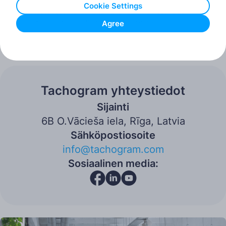
Cookie Settings
Hyväksyn käyttöehdot ja sen, että Tachogram käsittelee
henkilötietojani tietosuojaselosteen mukaisesti.
Agree
Lähetä viesti
Tachogram yhteystiedot
Sijainti
6B O.Vācieša iela, Rīga, Latvia
Sähköpostiosoite
info@tachogram.com
Sosiaalinen media: