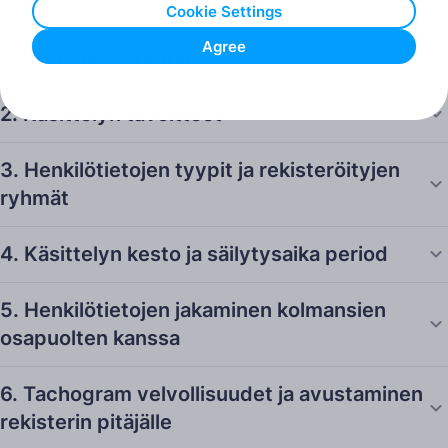
lopeta kaikkien Palveluidemme käyttäminen.
Cookie Settings
Agree
1. Sopimuksen kohde
2. Käsittelyn tavoitteet
3. Henkilötietojen tyypit ja rekisteröityjen
ryhmät
4. Käsittelyn kesto ja säilytysaika period
5. Henkilötietojen jakaminen kolmansien
osapuolten kanssa
6. Tachogram velvollisuudet ja avustaminen
rekisterin pitäjälle