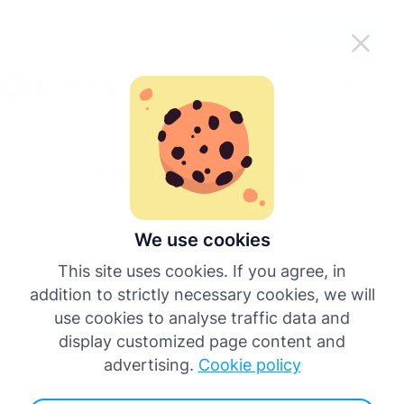
Olakšaj korišćenje Tachograma u
Preuzmi aplikaciju
pokretu
Српски
Мени
English
Pošalji nam poruku!
Deutsch
Español
We use cookies
This site uses cookies. If you agree, in
Français
addition to strictly necessary cookies, we will
use cookies to analyse traffic data and
Italiano
display customized page content and
advertising.
Cookie policy
Više jezika