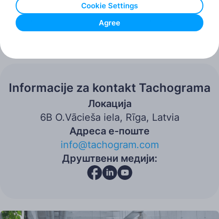
Cookie Settings
Slažem se sa Uslovima korišćenja i prihvatam da Tachogram
obrađuje moje lične podatke u skladu sa Politikom privatnosti.
Agree
Pošalji poruku
Informacije za kontakt Tachograma
Локација
6B O.Vācieša iela, Rīga, Latvia
Адреса е-поште
info@tachogram.com
Друштвени медији: