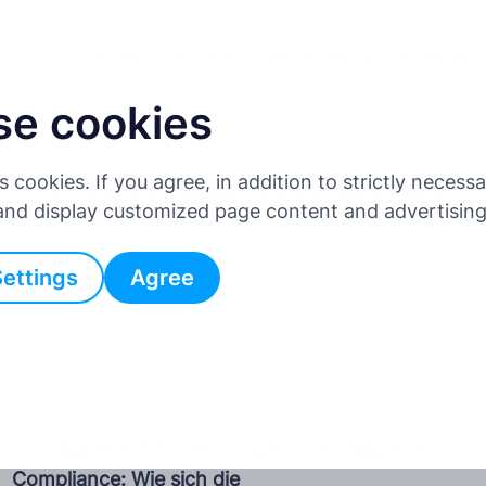
Für Fahrer
Für Unternehmen
Partnerprogramm
Pre
se cookies
Tachogram Blog
es cookies. If you agree, in addition to strictly neces
 and display customized page content and advertisin
All posts
Settings
Agree
All Posts
Von digitalen Aufzeichnungen zu intelligenter
Compliance: Wie sich die