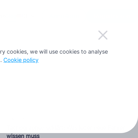
DE
Anmelden
Registrieren
ise
Blog
sary cookies, we will use cookies to analyse
g.
Cookie policy
All Posts
Tachographen erklärt: Was jeder neue Fahrer
wissen muss