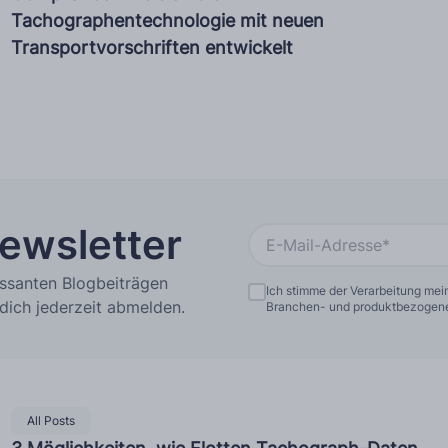
Tachographentechnologie mit neuen
Mehr Sprachen
Transportvorschriften entwickelt
ewsletter
ssanten Blogbeiträgen
Ich stimme der Verarbeitung me
t dich jederzeit abmelden.
Branchen- und produktbezogene
All Posts