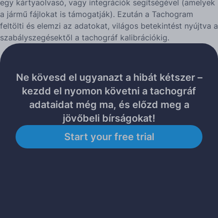
egy kártyaolvasó, vagy integrációk segítségével (amelyek
a jármű fájlokat is támogatják). Ezután a Tachogram
feltölti és elemzi az adatokat, világos betekintést nyújtva a
szabályszegésektől a tachográf kalibrációkig.
Ne kövesd el ugyanazt a hibát kétszer –
kezdd el nyomon követni a tachográf
adataidat még ma, és előzd meg a
jövőbeli bírságokat!
Start your free trial