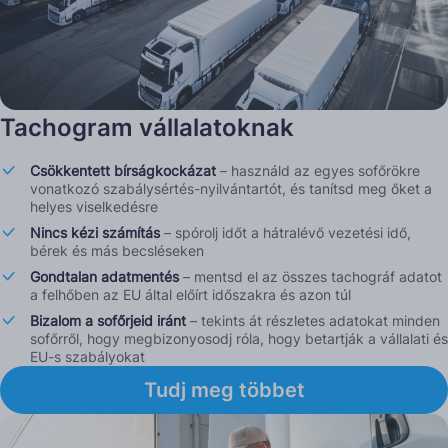
Tachogram vállalatoknak
Csökkentett bírságkockázat
– használd az egyes sofőrökre
vonatkozó szabálysértés-nyilvántartót, és tanítsd meg őket a
helyes viselkedésre
Nincs kézi számítás
– spórolj időt a hátralévő vezetési idő,
bérek és más becsléseken
Gondtalan adatmentés
– mentsd el az összes tachográf adatot
a felhőben az EU által előírt időszakra és azon túl
Bizalom a sofőrjeid iránt
– tekints át részletes adatokat minden
sofőrről, hogy megbizonyosodj róla, hogy betartják a vállalati és
EU-s szabályokat
Tudj meg többet