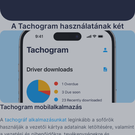
A Tachogram használatának két
módja
Tachogram mobilalkalmazás
A
tachográf alkalmazásunkat
leginkább a sofőrök
használják a vezetői kártya adatainak letöltésére, valamint
a vezetési és pihenőidőkre, tevékenységekre és