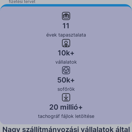
fizetési tervet
Tudj meg többet
11
évek tapasztalata
10k+
vállalatok
50k+
sofőrök
20 millió+
tachográf fájlok letöltése
Nagy szállítmányozási vállalatok által