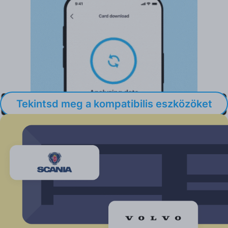
Tekintsd meg a kompatibilis eszközöket
Integrációk külső rendszerekkel