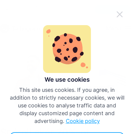
Tedd könnyebbé a Tachogram
Szerezd meg az appot
használatát útközben
Magyar
Menü
English
Deutsch
Español
We use cookies
This site uses cookies. If you agree, in
Français
addition to strictly necessary cookies, we will
use cookies to analyse traffic data and
Italiano
display customized page content and
advertising.
Cookie policy
Spórolj akár 20%-ot
Több nyelv