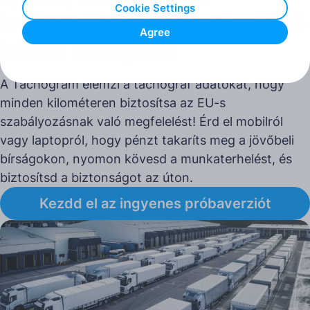
Cookie Settings
tachográf bírságokon az első
Agree
három hónapban
A Tachogram elemzi a tachográf adatokat, hogy
minden kilométeren biztosítsa az EU-s
szabályozásnak való megfelelést! Érd el mobilról
vagy laptopról, hogy pénzt takaríts meg a jövőbeli
bírságokon, nyomon kövesd a munkaterhelést, és
biztosítsd a biztonságot az úton.
Kezdd el az ingyenes próbaverziót