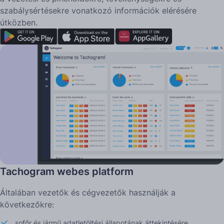
szabálysértésekre vonatkozó információk elérésére
útközben.
Tachogram webes platform
Általában vezetők és cégvezetők használják a
következőkre:
sofőr és jármű adatletöltési állapotának áttekintésére