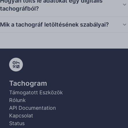
Hogyan tölts le adatokat egy digitális
tachográfból?
Mik a tachográf letöltésének szabályai?
Tachogram
Támogatott Eszközök
Rólunk
API Documentation
Kapcsolat
Status