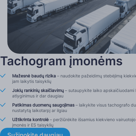
Tachogram įmonėms
Mažesnė baudų rizika
– naudokite pažeidimų stebėjimą kiekvie
jam laikytis taisyklių
Jokių rankinių skaičiavimų
– sutaupykite laiko apskaičiuodami li
atlyginimus ir dar daugiau
Patikimas duomenų saugojimas
– laikykite visus tachografo 
nustatytą laikotarpį ar ilgiau
Užtikrinta kontrolė
– peržiūrėkite išsamius kiekvieno vairuotojo
įmonės ir ES taisyklių
Sužinokite daugiau