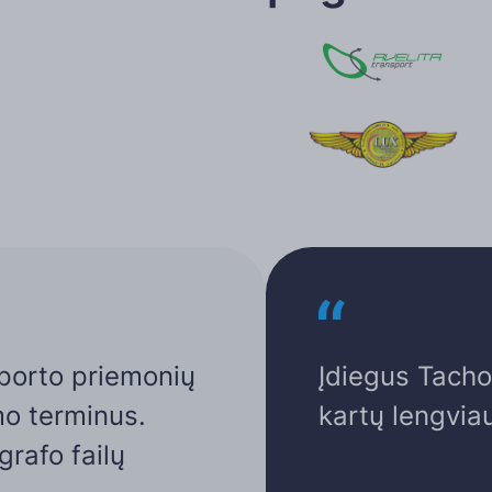
porto priemonių
Įdiegus Tacho
mo terminus.
kartų lengviau
rafo failų