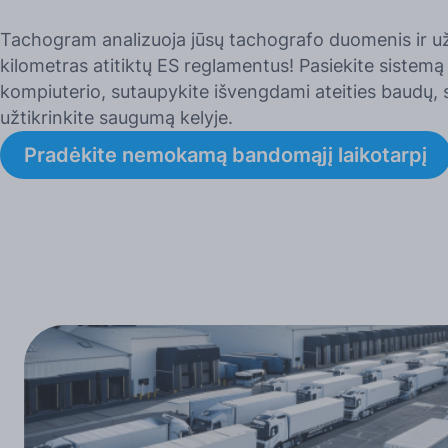
Tachogram analizuoja jūsų tachografo duomenis ir už
kilometras atitiktų ES reglamentus! Pasiekite sistemą 
kompiuterio, sutaupykite išvengdami ateities baudų, s
užtikrinkite saugumą kelyje.
Pradėkite nemokamą bandomąjį laikotarpį