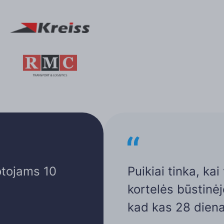
otojams 10
Puikiai tinka, ka
kortelės būstinėj
kad kas 28 diena