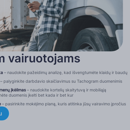
 vairuotojams
ka
– naudokite pažeidimų analizę, kad išvengtumėte klaidų ir baudų
– palyginkite darbdavio skaičiavimus su Tachogram duomenimis
omenų įkėlimas
– naudokite kortelių skaitytuvą ir mobiliąją
te duomenis įkelti bet kada ir bet kur
e
– pasirinkite mokėjimo planą, kuris atitinka jūsų vairavimo įpročius
u