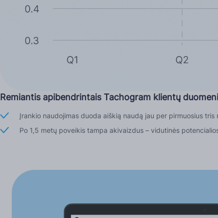
Remiantis apibendrintais Tachogram klientų duomen
Įrankio naudojimas duoda aiškią naudą jau per pirmuosius tri
Po 1,5 metų poveikis tampa akivaizdus – vidutinės potencialio