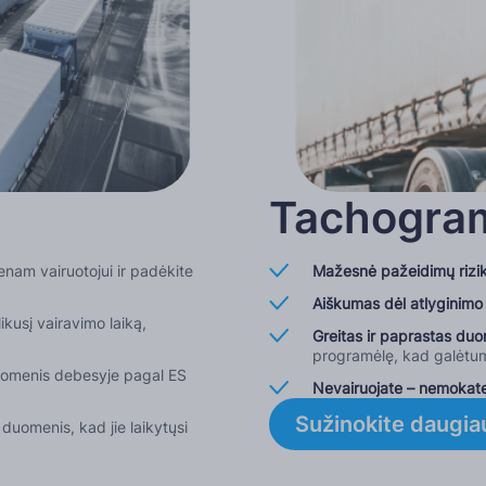
Tachogram
nam vairuotojui ir padėkite
Mažesnė pažeidimų rizi
Aiškumas dėl atlyginimo
kusį vairavimo laiką,
Greitas ir paprastas du
programėlę, kad galėtumė
duomenis debesyje pagal ES
Nevairuojate – nemokat
Sužinokite daugia
 duomenis, kad jie laikytųsi