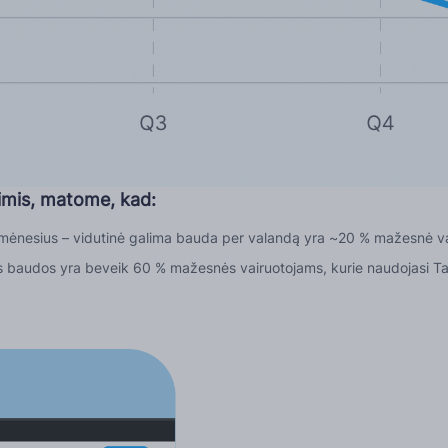
imis, matome, kad:
s mėnesius – vidutinė galima bauda per valandą yra ~20 % mažesnė v
s baudos yra beveik 60 % mažesnės vairuotojams, kurie naudojasi Tac