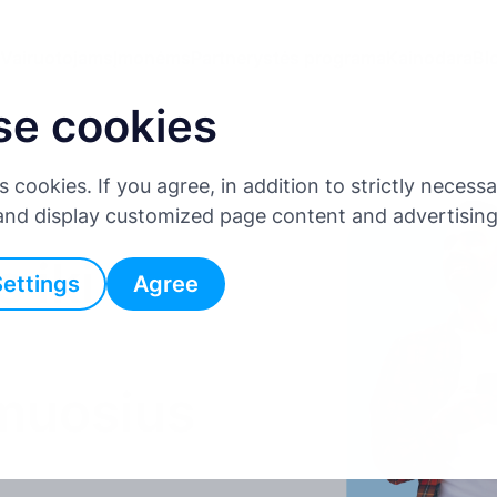
Vairuotojams
Įmonėms
Partnerystės programa
Kainodara
Bl
se cookies
es cookies. If you agree, in addition to strictly neces
 and display customized page content and advertisin
 iki
Settings
Agree
rmuosius