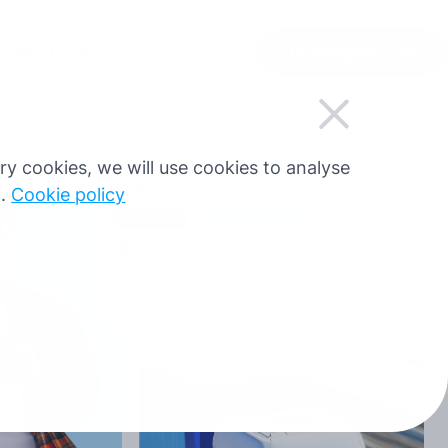
LT
Prisijungti
Užsiregistruoti
og’as
sary cookies, we will use cookies to analyse
g.
Cookie policy