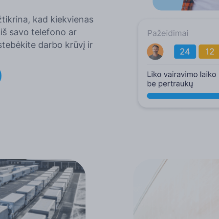
Daugiau kalbų
tikrina, kad kiekvienas
iš savo telefono ar
tebėkite darbo krūvį ir