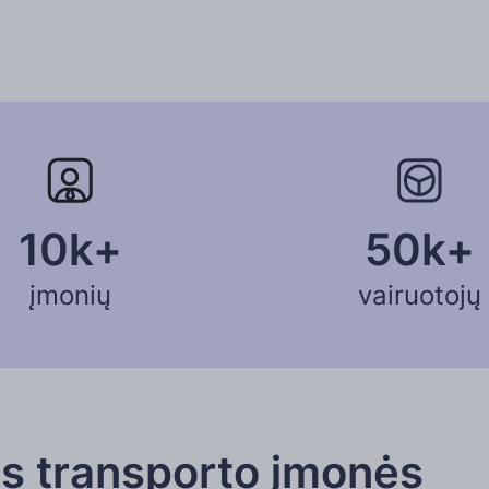
10k+
50k+
įmonių
vairuotojų
ės transporto įmonės