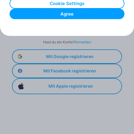
Cookie Settings
Ich stimme den
Nutzungsbedingungen
zu und akzeptiere, dass
Tachogram meine personenbezogenen Daten gemäß der
Agree
Datenschutzrichtlinie
verarbeitet.
*
Registrieren
Hast du ein Konto?
Anmelden
Mit Google registrieren
Mit Facebook registrieren
Mit Apple registrieren