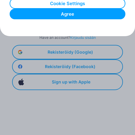
Cookie Settings
Hyväksyn
käyttöehdot
ja sen, että Tachogram käsittelee
henkilötietojani
tietosuojaselosteen
mukaisesti.
*
Agree
Rekisteröidy
Have an account?
Kirjaudu sisään
Rekisteröidy (Google)
Rekisteröidy (Facebook)
Sign up with Apple