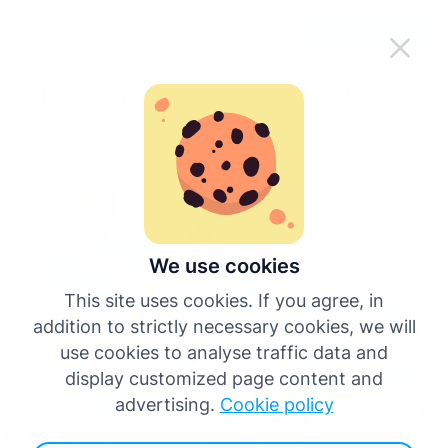
Κάντε το Tachogram πιο εύκολο εν
Κατεβάστε την εφαρμογή
κινήσει
Ελληνικά
Μενού
English
Deutsch
Español
We use cookies
This site uses cookies. If you agree, in
Français
addition to strictly necessary cookies, we will
use cookies to analyse traffic data and
Italiano
display customized page content and
advertising.
Cookie policy
Κέρδισε από κάθε σύσταση –
Περισσότερες γλώσσες